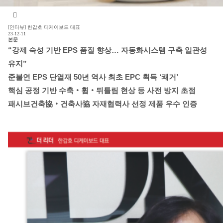
[인터뷰] 한갑호 디케이보드 대표
23-12-11
본문
“강제 숙성 기반 EPS 품질 향상… 자동화시스템 구축 일관성
유지”
준불연 EPS 단열재 50년 역사 최초 EPC 획득 ‘쾌거’
핵심 공정 기반 수축‧휨‧뒤틀림 현상 등 사전 방지 초점
패시브건축協‧건축사協 자재협력사 선정 제품 우수 인증